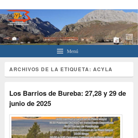
Asociación Castellana y Leonesa
Asociación para usuarios de autocaravanas de Castilla y León.
de Autocaravanistas
Menú
ARCHIVOS DE LA ETIQUETA:
ACYLA
Los Barrios de Bureba: 27,28 y 29 de
junio de 2025