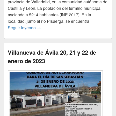
provincia de Valladolid, en la comunidad autónoma de
Castilla y León. La población del término municipal
asciende a 5214 habitantes (INE 2017). En la
localidad, junto al río Pisuerga, se encuentra
II concentración de autocaravanas en Sima
Seguir leyendo
→
Villanueva de Ávila 20, 21 y 22 de
enero de 2023