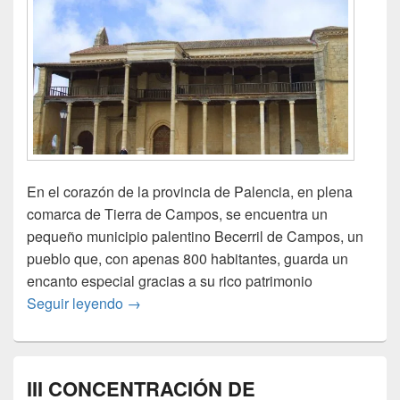
En el corazón de la provincia de Palencia, en plena
comarca de Tierra de Campos, se encuentra un
pequeño municipio palentino Becerril de Campos, un
pueblo que, con apenas 800 habitantes, guarda un
encanto especial gracias a su rico patrimonio
Becerril de Campos, 4, 5 y 6 de abril de 20
Seguir leyendo
→
III CONCENTRACIÓN DE