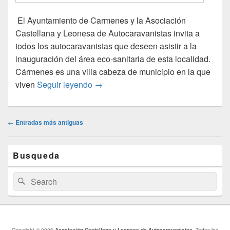
El Ayuntamiento de Carmenes y la Asociación
Castellana y Leonesa de Autocaravanistas invita a
todos los autocaravanistas que deseen asistir a la
inauguración del área eco-sanitaria de esta localidad.
Cármenes es una villa cabeza de municipio en la que
Inauguración del Área de Camenes, L
viven
Seguir leyendo
→
Navegación
←
Entradas más antiguas
de
entradas
El
Busqueda
área
de
widget
Buscar
Buscar
barra
por:
lateral
primaria
Copyright © 2026
Asociación Castellana y Leonesa de Autocaravanistas
. Todos los