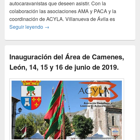
autocaravanistas que deseen asistir. Con la
colaboración las asociaciones AMA y PACA y la
coordinación de ACYLA. Villanueva de Ávila es
Queda de autocaravanas, San Sebastian 20
Seguir leyendo
→
Inauguración del Área de Camenes,
León, 14, 15 y 16 de junio de 2019.