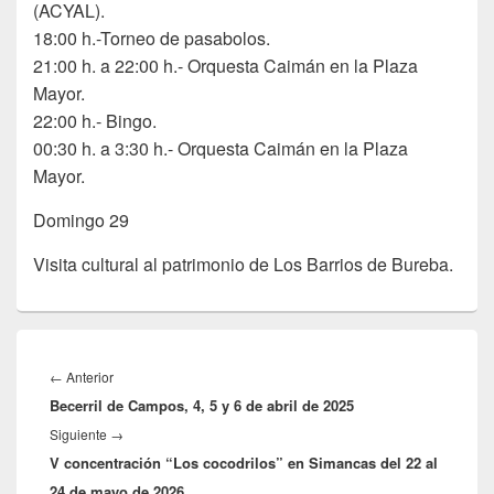
(ACYAL).
18:00 h.-Torneo de pasabolos.
21:00 h. a 22:00 h.- Orquesta Caimán en la Plaza
Mayor.
22:00 h.- Bingo.
00:30 h. a 3:30 h.- Orquesta Caimán en la Plaza
Mayor.
Domingo 29
Visita cultural al patrimonio de Los Barrios de Bureba.
Navegación
de
Entrada
←
Anterior
entradas
Becerril de Campos, 4, 5 y 6 de abril de 2025
anterior:
Entrada
Siguiente
→
V concentración “Los cocodrilos” en Simancas del 22 al
siguiente:
24 de mayo de 2026