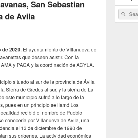
avanas, San Sebastian
de
widget
Buscar
Busc
a de Avila
barra
por:
lateral
primaria
o de 2020.
El ayuntamiento de Villanueva de
ravanistas que deseen asistir. Con la
s AMA y PACA y la coordinación de ACYLA.
cipio situado al sur de la provincia de Ávila
a Sierra de Gredos al sur, y la sierra de La
e este municipio sufrió a lo largo de la
es, pues en un principio se llamó Los
 localidad recibió el nombre de Pueblo
e conocería por Villanueva de Ávila, una
ndencia el 13 de diciembre de 1990 de
tan sus orígenes. La actividad económica