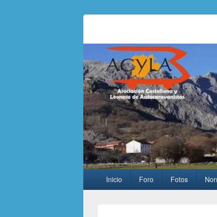
Asociación Ca
Asociación para usuarios de autocarav
Menú
Inicio
Foro
Fotos
Nor
principal