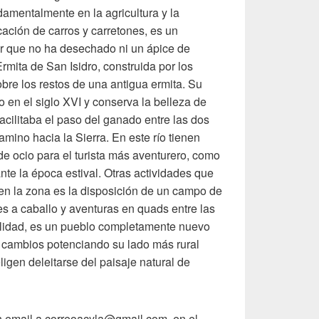
amentalmente en la agricultura y la
cación de carros y carretones, es un
 que no ha desechado ni un ápice de
Ermita de San Isidro, construida por los
obre los restos de una antigua ermita. Su
 en el siglo XVI y conserva la belleza de
cilitaba el paso del ganado entre las dos
camino hacia la Sierra. En este río tienen
 de ocio para el turista más aventurero, como
nte la época estival. Otras actividades que
n la zona es la disposición de un campo de
es a caballo y aventuras en quads entre las
lidad, es un pueblo completamente nuevo
 cambios potenciando su lado más rural
eligen deleitarse del paisaje natural de
n email a correoacyla@gmail.com, en el