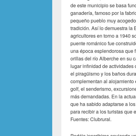
de este municipio se basa fund
ganadería, famoso por la fabri
pequeño pueblo muy acogedor
tradición. Así lo demuestra la 
agricultores en torno a 1940 s
puente románico fue construido
una época esplendorosa que fa
orillas del río Alberche en su 
lugar infinidad de actividades
el piragüismo y los baños dura
complementan al alojamiento e
golf, el senderismo, excursion
más demandadas. En la actua
que ha sabido adaptarse a los
para recibir a los turistas que 
Fuentes: Clubrural.
Podéis inscribiros enviando u