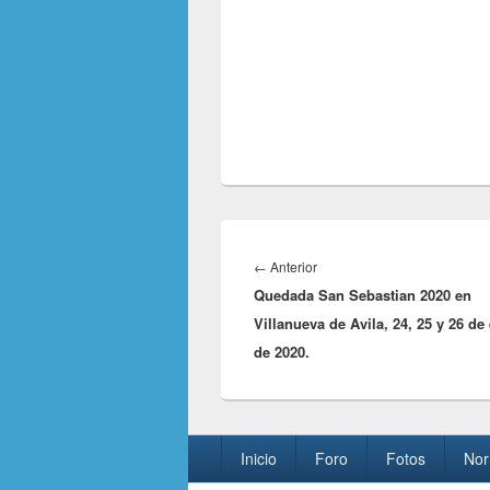
Navegación
de
Entrada
←
Anterior
entradas
Quedada San Sebastian 2020 en
anterior:
Villanueva de Avila, 24, 25 y 26 de
de 2020.
Menú
Inicio
Foro
Fotos
Nor
del