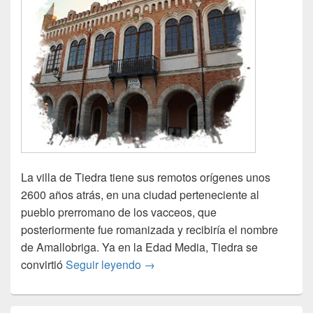
La villa de Tiedra tiene sus remotos orígenes unos
2600 años atrás, en una ciudad perteneciente al
pueblo prerromano de los vacceos, que
posteriormente fue romanizada y recibiría el nombre
de Amallobriga. Ya en la Edad Media, Tiedra se
Inauguración Área de Tiedra (Valla
convirtió
Seguir leyendo
→