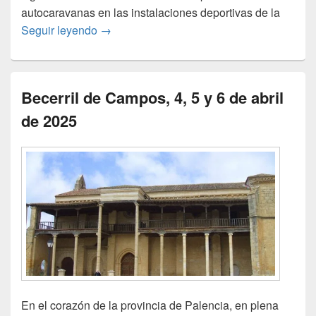
autocaravanas en las instalaciones deportivas de la
Los Barrios de Bureba: 27,28 y 29 de junio
Seguir leyendo
→
Becerril de Campos, 4, 5 y 6 de abril
de 2025
En el corazón de la provincia de Palencia, en plena