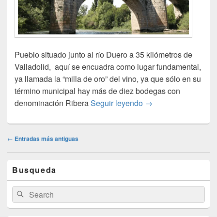
Pueblo situado junto al río Duero a 35 kilómetros de
Valladolid, aquí se encuadra como lugar fundamental,
ya llamada la “milla de oro” del vino, ya que sólo en su
término municipal hay más de diez bodegas con
Inauguración área y
denominación Ribera
Seguir leyendo
→
Navegación
←
Entradas más antiguas
de
entradas
El
Busqueda
área
de
widget
Buscar
Buscar
barra
por:
lateral
primaria