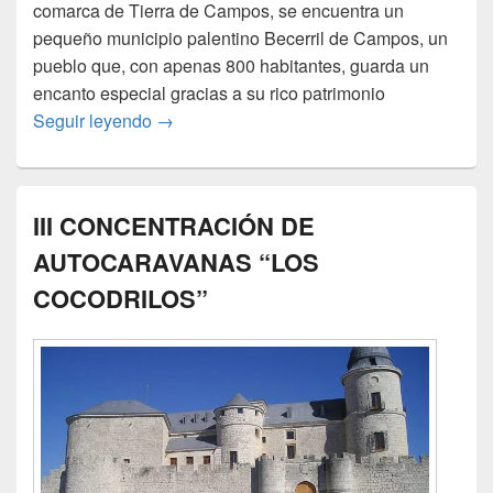
comarca de Tierra de Campos, se encuentra un
pequeño municipio palentino Becerril de Campos, un
pueblo que, con apenas 800 habitantes, guarda un
encanto especial gracias a su rico patrimonio
Becerril de Campos, 4, 5 y 6 de abril de 20
Seguir leyendo
→
III CONCENTRACIÓN DE
AUTOCARAVANAS “LOS
COCODRILOS”