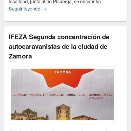
localidad, junto al río Pisuerga, se encuentra
II concentración de autocaravanas en Sima
Seguir leyendo
→
IFEZA Segunda concentración de
autocaravanistas de la ciudad de
Zamora