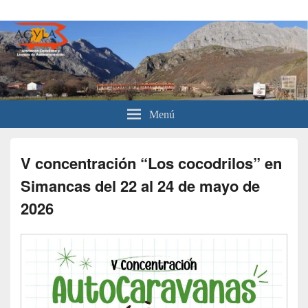
Asociación Castellana y Leonesa
Asociación para usuarios de autocaravanas de Castilla y León.
de Autocaravanistas
Menú
V concentración “Los cocodrilos” en
Simancas del 22 al 24 de mayo de
2026