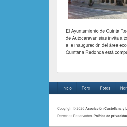
El Ayuntamiento de Quinta Re
de Autocaravanistas invita a t
a la inauguración del área eco
Quintana Redonda está compu
Menú
Inicio
Foro
Fotos
Nor
del
pie
de
Copyright © 2026
Asociación Castellana y 
página
Derechos Reservados.
Política de privacida