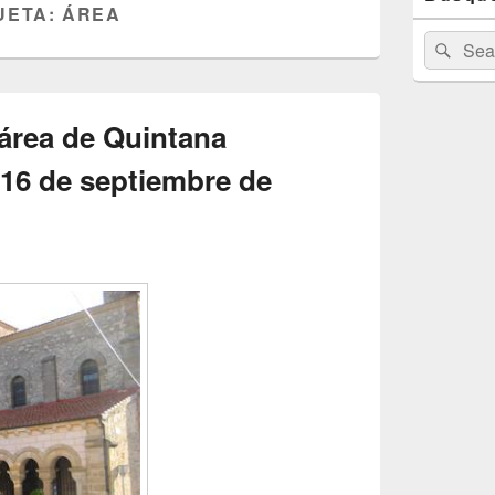
UETA:
ÁREA
de
widget
Buscar
Busc
barra
por:
lateral
primaria
 área de Quintana
 16 de septiembre de