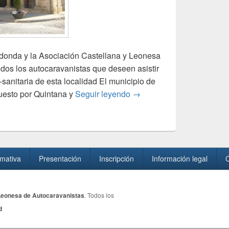
donda y la Asociación Castellana y Leonesa
odos los autocaravanistas que deseen asistir
-sanitaria de esta localidad El municipio de
Inauguración del área de 
esto por Quintana y
Seguir leyendo
→
mativa
Presentación
Inscripción
Información legal
C
Leonesa de Autocaravanistas
. Todos los
d