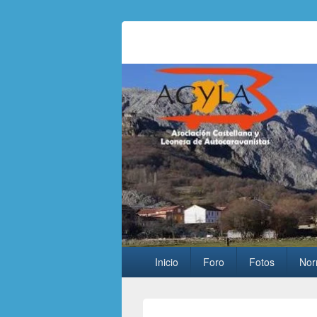
Asociación Ca
Asociación para usuarios de autocarav
Menú
Inicio
Foro
Fotos
Nor
principal