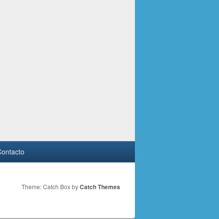
Quintana Redonda 14, 15 y 16 de septiembre de 2018.
ontacto
Theme: Catch Box by
Catch Themes